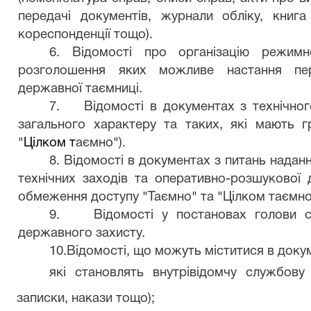
передачі документів, журнали обліку, книга
кореспонденції тощо).
6.
Відомості про організацію режимн
розголошення яких можливе настання пе
державної таємниці.
7.
Відомості в документах з технічног
загального характеру та таких, які мають
"Цілком т
аємно
"
).
8.
Відомості в документах з питань надан
технічних заходів та оперативно-розшукової д
обмеження доступу
"
Таємно
"
та
"
Цілком таємн
9.
Відомості у постановах голови 
державного захисту.
10.
Відомості, що можуть міститися в доку
які становлять внутрівідомчу службову 
записки, накази тощо);