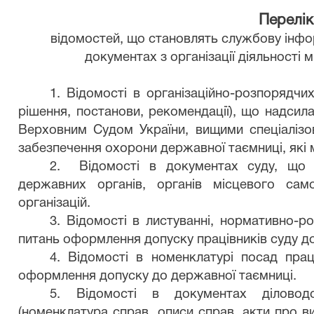
Перелік
відомостей, що становлять службову інфор
документах з організації діяльності м
1.
Відомості в організаційно-розпорядчи
рішення, постанови, рекомендації), що надсил
Верховним Судом України, вищими спеціалізо
забезпечення охорони державної таємниці, які 
2.
Відомості в документах суду, що 
державних органів, органів місцевого само
організацій.
3.
Відомості в листуванні, нормативно-р
питань оформлення допуску працівників суду д
4.
Відомості в номенклатурі посад прац
оформлення допуску до державної таємниці.
5.
Відомості в документах діловод
(номенклатура справ, описи справ, акти про в