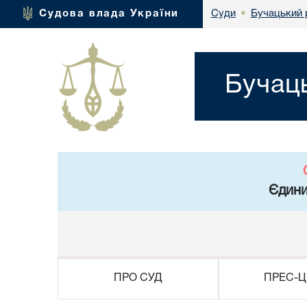
Бучацький 
Судова влада України
Суди
•
Бучаць
Єдини
ПРО СУД
ПРЕС-Ц