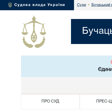
Бучацький 
Судова влада України
Суди
•
Бучаць
Єдини
ПРО СУД
ПРЕС-Ц