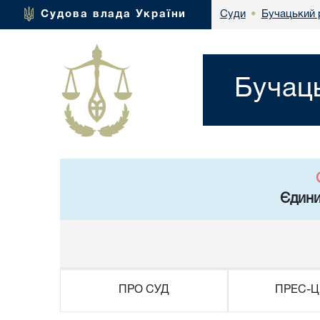
Бучацький 
Судова влада України
Суди
•
Бучаць
Єдини
ПРО СУД
ПРЕС-Ц