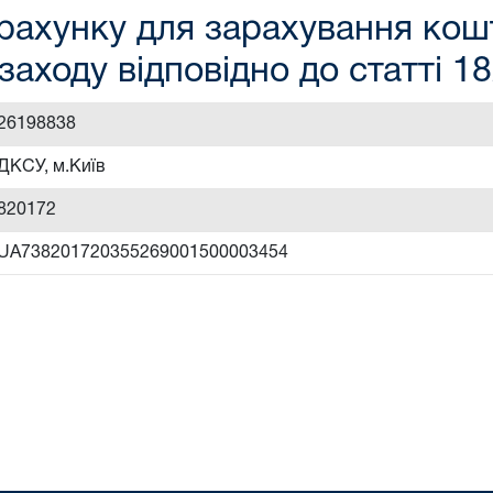
рахунку для зарахування кошт
заходу відповідно до статті 1
26198838
ДКСУ, м.Київ
820172
UA738201720355269001500003454