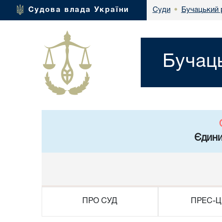
Бучацький 
Судова влада України
Суди
•
Бучаць
Єдини
ПРО СУД
ПРЕС-Ц