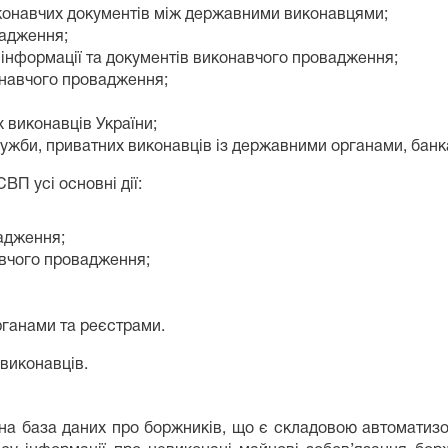
конавчих документів між державними виконавцями;
вадження;
 інформації та документів виконавчого провадження;
онавчого провадження;
 виконавців України;
лужби, приватних виконавців із державними органами, банк
ВП усі основні дії:
адження;
авчого провадження;
ганами та реєстрами.
виконавців.
а база даних про боржників, що є складовою автоматиз