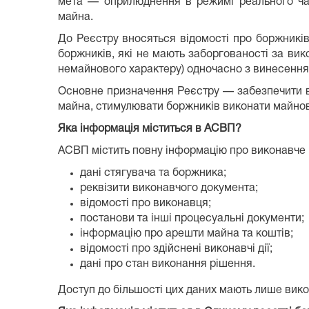
мета — оприлюднення в режимі реального час
майна.
До Реєстру вносяться відомості про боржників
боржників, які не мають заборгованості за ви
немайнового характеру) одночасно з винесення
Основне призначення Реєстру — забезпечити ві
майна, стимулювати боржників виконати майнов
Яка інформація міститься в АСВП?
АСВП містить повну інформацію про виконавче
дані стягувача та боржника;
реквізити виконавчого документа;
відомості про виконавця;
постанови та інші процесуальні документи;
інформацію про арешти майна та коштів;
відомості про здійснені виконавчі дії;
дані про стан виконання рішення.
Доступ до більшості цих даних мають лише вик