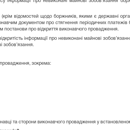
у інформації про невиконані майнові зобов’язання бор
 (крім відомостей щодо боржників, якими є державні орг
конавчим документом про стягнення періодичних платежів б
м постанови про відкриття виконавчого провадження.
дкритість інформації про невиконані майнові зобов’язан
і зобов’язання.
 провадження, зокрема:
онавці та сторони виконавчого провадження у встановлено