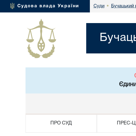
Бучацький 
Судова влада України
Суди
•
Бучаць
Єдини
ПРО СУД
ПРЕС-Ц