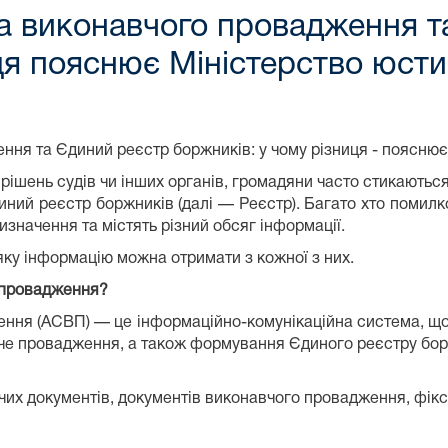
а виконавчого провадження т
ця пояснює Міністерство юстиц
я та Єдиний реєстр боржників: у чому різниця - пояснює 
ішень судів чи інших органів, громадяни часто стикають
ний реєстр боржників (далі — Реєстр). Багато хто помилко
изначення та містять різний обсяг інформації.
яку інформацію можна отримати з кожної з них.
 провадження?
ня (АСВП) — це інформаційно-комунікаційна система, що з
че провадження, а також формування Єдиного реєстру борж
их документів, документів виконавчого провадження, фікс