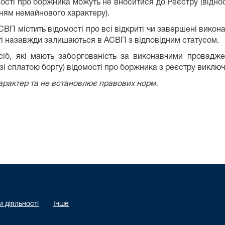
ості про боржника можуть не вноситися до Реєстру (віднос
ням немайнового характеру).
СВП містить відомості про всі відкриті чи завершені викон
ті назавжди залишаються в АСВП з відповідним статусом.
іб, які мають заборгованість за виконавчими провадже
зі сплатою боргу) відомості про боржника з реєстру виклю
рактер та не встановлює правових норм.
 діяльності
Інше