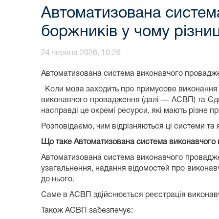
Автоматизована систем
боржників у чому різни
24 червня 2026, 10:26
Автоматизована система виконавчого провадженн
Коли мова заходить про примусове виконання р
виконавчого провадження (далі — АСВП) та Єди
насправді це окремі ресурси, які мають різне пр
Розповідаємо, чим відрізняються ці системи та 
Що таке Автоматизована система виконавчого
Автоматизована система виконавчого проваджен
узагальнення, надання відомостей про виконав
до нього.
Саме в АСВП здійснюється реєстрація виконавч
Також АСВП забезпечує: