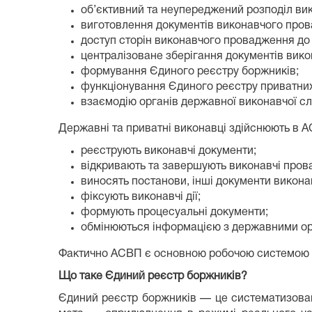
об’єктивний та неупереджений розподіл ви
виготовлення документів виконавчого про
доступ сторін виконавчого провадження до
централізоване зберігання документів вик
формування Єдиного реєстру боржників;
функціонування Єдиного реєстру приватних
взаємодію органів державної виконавчої с
Державні та приватні виконавці здійснюють в АС
реєструють виконавчі документи;
відкривають та завершують виконавчі пров
виносять постанови, інші документи викон
фіксують виконавчі дії;
формують процесуальні документи;
обмінюються інформацією з державними ор
Фактично АСВП є основною робочою системою 
Що таке Єдиний реєстр боржників?
Єдиний реєстр боржників — це систематизован