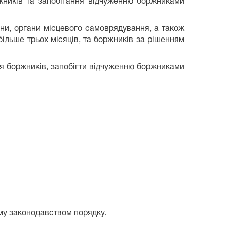
жників та запобігання відчуженню боржниками
ани, органи місцевого самоврядування, а також
ільше трьох місяців, та боржників за рішенням
ня боржників, запобігти відчуженню боржниками
му законодавством порядку.