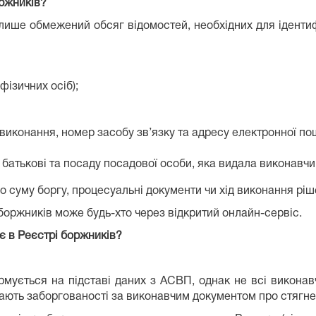
оржників?
ише обмежений обсяг відомостей, необхідних для ідентиф
фізичних осіб);
 виконання, номер засобу зв’язку та адресу електронної по
 батькові та посаду посадової особи, яка видала виконавчи
ро суму боргу, процесуальні документи чи хід виконання ріш
боржників може будь-хто через відкритий онлайн-сервіс.
є в Реєстрі боржників?
мується на підставі даних з АСВП, однак не всі викона
мають заборгованості за виконавчим документом про стягне