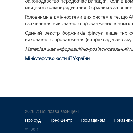
Законодавство передбачає випадки, коли відом
місцевого самоврядування, боржників за рішен
Головними відмінностями цих систем є те, що А
і закінчення виконавчого провадження відомос
Єдиний реєстр боржників фіксує лише тих ос
виконавчого провадження (наприклад у зв’язку 
Матеріал має інформаційно-роз’яснювальний ха
Міністерство юстиції України
2026 © Всі права захищені
Про суд
Прес-центр
Громадянам
Показники
v1.38.1