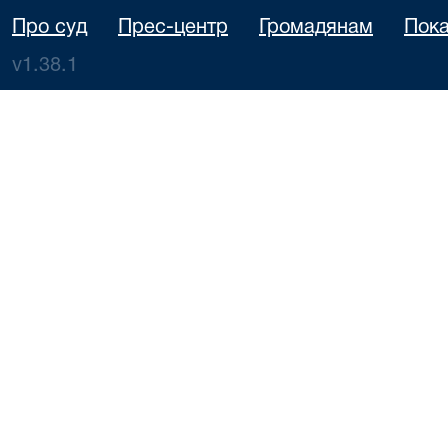
Про суд
Прес-центр
Громадянам
Пока
v1.38.1