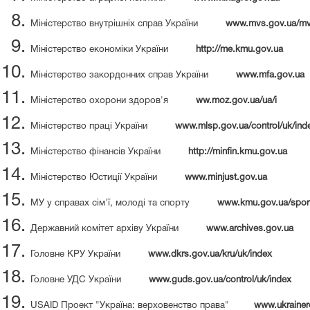
Міністерство внутрішніх справ України
www.mvs.gov.ua/mvs/
Міністерство економіки України
http://me.k
mu.gov.ua
Міністерство закордонних справ України
www.mfa.gov.ua
Міністерство охорони здоров'я
ww.moz.gov.ua/ua/i
Міністерство праці України
www.mlsp.gov.ua/control/uk/ind
Міністерство фінансів України
http://minfin.kmu.gov.ua
Міністерство Юстиції України
www.minjust.gov.ua
МУ у справах сім'ї, молоді та спорту
www.kmu.gov.ua/sport
Державний комітет архіву України
www.archives.gov.ua
Головне КРУ України
www.dkrs.gov.ua/kru/uk/index
Головне УДС України
www.guds.gov.ua/control/uk/index
USAID Проект "Україна: верховенство права"
www.ukrainer