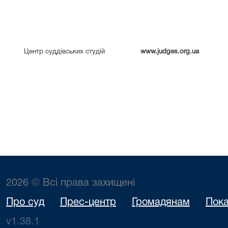
Центр суддівських студій
www.judges.org.ua
2026 © Всі права захищені
Про суд
Прес-центр
Громадянам
Пока
v1.38.1