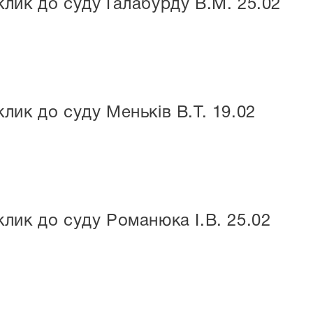
лик до суду Галабурду В.М. 25.02
лик до суду Меньків В.Т. 19.02
лик до суду Романюка І.В. 25.02