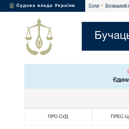
Бучацький 
Судова влада України
Суди
•
Бучаць
Єдини
ПРО СУД
ПРЕС-Ц