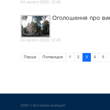
04 лютого 2020, 12:46
Оголошення про вик
04 лютого 2020, 12:45
Перша
Попередня
1
2
3
4
5
2026 © Всі права захищені