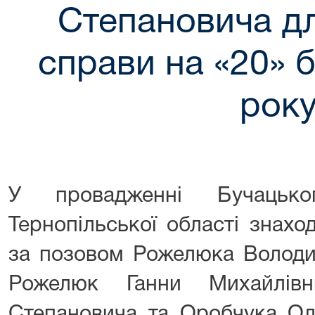
Степановича д
справи на «20» 
рок
У провадженні Бучацько
Тернопільської області знахо
за позовом Рожелюка Володи
Рожелюк Ганни Михайлівн
Степановича та Оробчука Ол