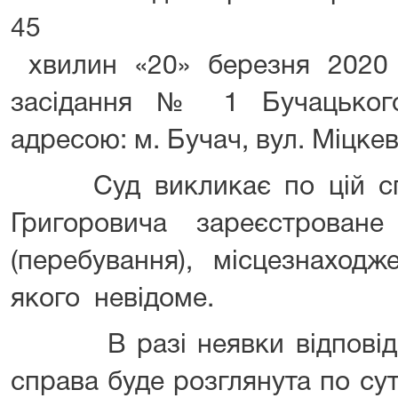
хвилин «20» березня 2020 
засідання № 1 Бучацьког
адресою: м. Бучач, вул. Міцкев
Суд викликає по цій спр
Григоровича зареєстрова
(перебування), місцезнаход
якого невідоме.
В разі неявки відповідач
справа буде розглянута по суті