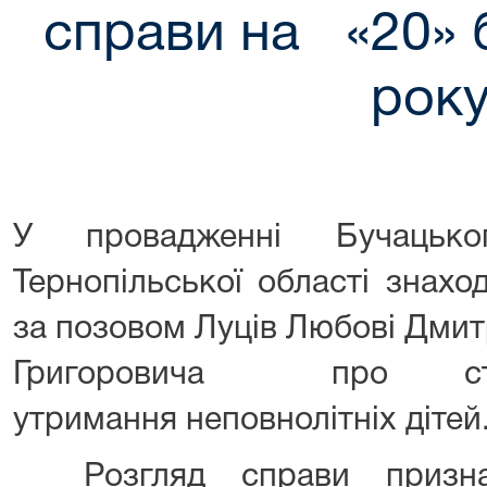
справи на «20» 
рок
У провадженні Бучацько
Тернопільської області знахо
за позовом Луців Любові Дмит
Григоровича про стягн
утримання неповнолітніх дітей
Розгляд справи призна