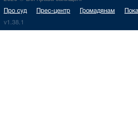
Про суд
Прес-центр
Громадянам
Пока
v1.38.1