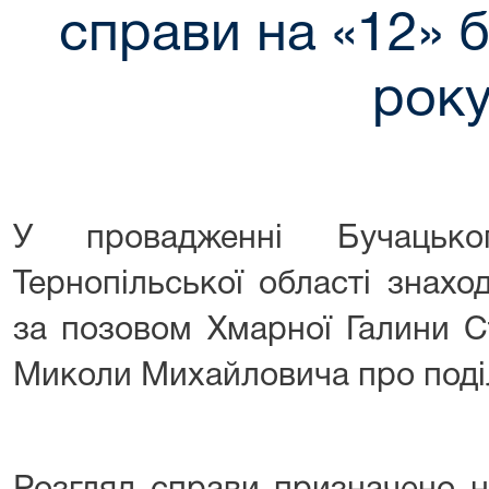
справи на «12» 
рок
У провадженні Бучацько
Тернопільської області знахо
за позовом Хмарної Галини С
Миколи Михайловича про поді